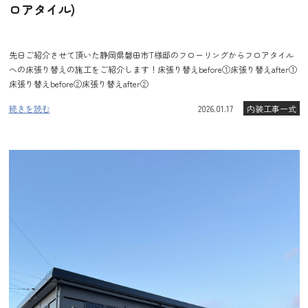
ロアタイル)
先日ご紹介させて頂いた静岡県磐田市T様邸のフローリングからフロアタイル
への床張り替えの施工をご紹介します！床張り替えbefore①床張り替えafter①
床張り替えbefore②床張り替えafter②
続きを読む
2026.01.17
内装工事一式