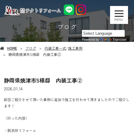
MENU
ブログ
Powered by
Translate
HOME
ブログ
内装工事一式
/
施工事例
静岡県焼津市S様邸 内装工事②
静岡県焼津市S様邸 内装工事②
2026.01.14
前回ご紹介させて頂いた事例に追加で施工を行わせて頂きましたのでご紹介し
ます！
〈行った内容〉
・脱衣所リフォーム
